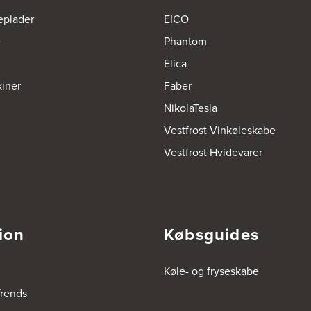
eplader
EICO
e
Phantom
Elica
iner
Faber
NikolaTesla
Vestfrost Vinkøleskabe
Vestfrost Hvidevarer
ion
Købsguides
Køle- og fryseskabe
rends