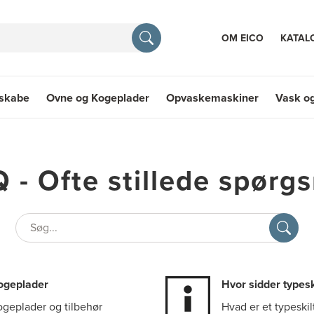
OM EICO
KATAL
eskabe
Ovne og Kogeplader
Opvaskemaskiner
Vask og
E
skabe
Ovne og Kogeplader
Opvaskemaskiner
Vask og
 - Ofte stillede spørg
Søg
ogeplader
Hvor sidder typesk
ogeplader og tilbehør
Hvad er et typeskil