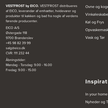
VESTFROST by EICO.
VESTFROST distribueres
Ovne og kog
af EICO, leverandør af emhætter, hvidevarer og
Vinkøleskab
produkter til køkken og bad fra nogle af verdens
førende producenter.
Køl og Frys
EICO A/S
Opvaskemask
Østergade 118
Vask og Tør
9700 Brønderslev
+45 98 82 39 99
salg@eico.dk
CVR: 111 232 44
Åbningstider:
Mandag - Torsdag: 9.00 - 16.00
Fredag: 9.00 - 15.00
Inspirat
In your home
Nyheder og T