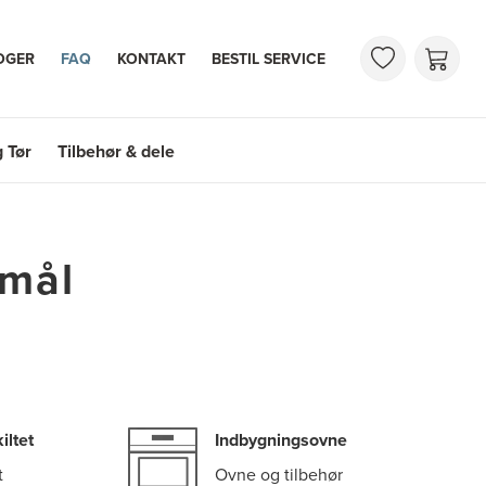
OGER
FAQ
KONTAKT
BESTIL SERVICE
 Tør
Tilbehør & dele
 Tør
Tilbehør & dele
smål
iltet
Indbygningsovne
t
Ovne og tilbehør