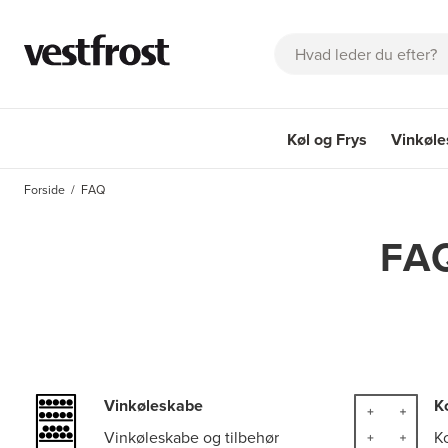
Søg
Køl og Frys
Vinkøl
OM EICO
KATALOGER
FAQ
KONTAKT
BESTIL SERVIC
Forside
FAQ
Køl og Frys
Vinkøle
FAQ
Vinkøleskabe
K
Vinkøleskabe og tilbehør
K