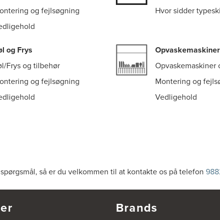
ontering og fejlsøgning
Hvor sidder typeski
edligehold
øl og Frys
Opvaskemaskiner
l/Frys og tilbehør
Opvaskemaskiner o
ontering og fejlsøgning
Montering og fejls
edligehold
Vedligehold
 spørgsmål, så er du velkommen til at kontakte os på telefon
988
er
Brands