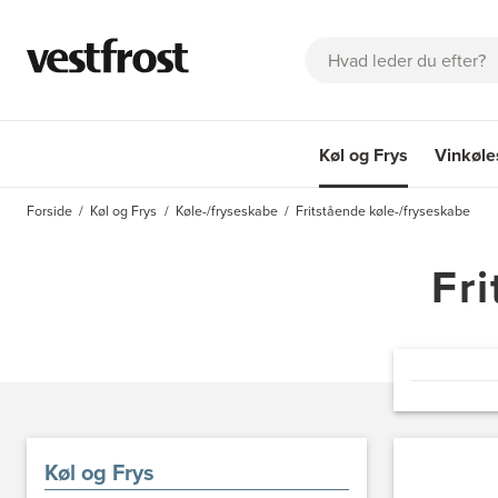
Søg
Køl og Frys
Vinkøl
OM EICO
KATALOGER
FAQ
KONTAKT
BESTIL SERVIC
Forside
Køl og Frys
Køle-/fryseskabe
Fritstående køle-/fryseskabe
Køl og Frys
Vinkøle
Fr
Køl og Frys