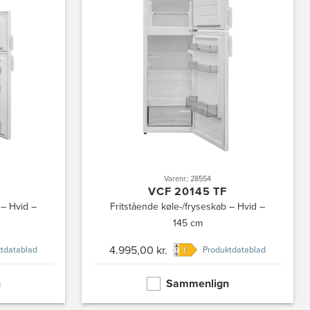
Varenr.: 28554
VCF 20145 TF
 – Hvid –
Fritstående køle-/fryseskab – Hvid –
145 cm
4.995,00 kr.
tdatablad
Produktdatablad
n
Sammenlign