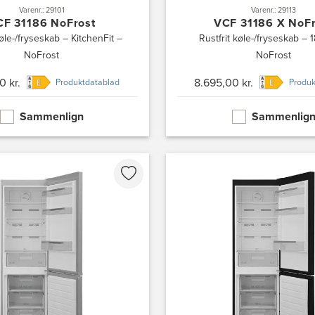
Varenr.: 29101
Varenr.: 29113
CF 31186 NoFrost
VCF 31186 X NoFr
le-/fryseskab – KitchenFit –
Rustfrit køle-/fryseskab – 
NoFrost
NoFrost
0 kr.
8.695,00 kr.
Produktdatablad
Produk
Sammenlign
Sammenlig