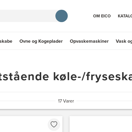
OM EICO
KATAL
eskabe
Ovne og Kogeplader
Opvaskemaskiner
Vask og
E
skabe
Ovne og Kogeplader
Opvaskemaskiner
Vask og
itstående køle-/frysesk
17 Varer