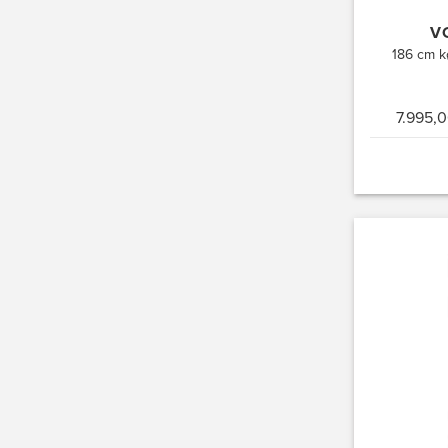
V
186 cm kø
7.995,0