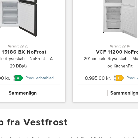
Varenr.: 29123
Varenr.: 29114
 15186 BX NoFrost
VCF 11200 NoFr
le-/fryseskab – NoFrost – A -
201 cm køle-/fryseskab – Mu
29 DB(A)
og KitchenFit
0 kr.
8.995,00 kr.
Produktdatablad
Produk
Sammenlign
Sammenlig
b fra Vestfrost