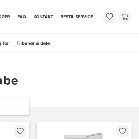
OGER
FAQ
KONTAKT
BESTIL SERVICE
 Tør
Tilbehør & dele
 Tør
Tilbehør & dele
abe