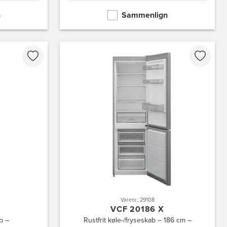
n
Sammenlign
Varenr.: 29108
VCF 20186 X
b –
Rustfrit køle-/fryseskab – 186 cm –