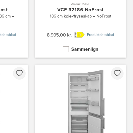
Varenr.: 29120
ost
VCF 32186 NoFrost
186 cm –
186 cm køle-/fryseskab – NoFrost
8.995,00 kr.
tdatablad
Produktdatablad
n
Sammenlign