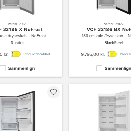
Varenr.: 29121
Varenr.: 29122
 32186 X NoFrost
VCF 32186 BX NoF
køle-/fryseskab – NoFrost –
186 cm køle-/fryseskab – N
Rustfrit
BlackSteel
0 kr.
9.795,00 kr.
Produktdatablad
Produk
Sammenlign
Sammenlig