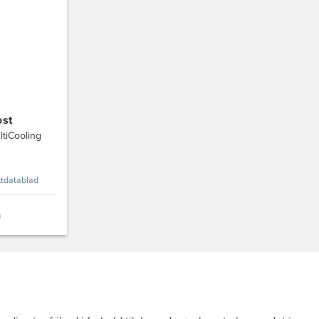
ost
ltiCooling
tdatablad
n