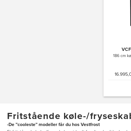
VCF
186 cm kø
16.995,0
Fritstående køle-/fryseska
-De ”cooleste” modeller får du hos Vestfrost