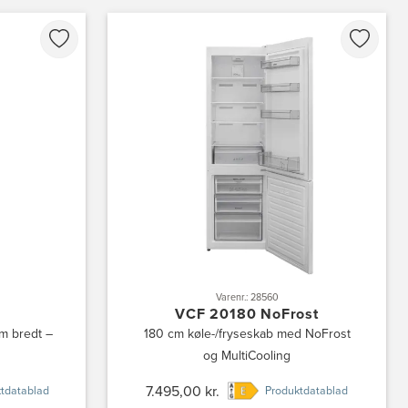
Varenr.: 28560
VCF 20180 NoFrost
cm bredt –
180 cm køle-/fryseskab med NoFrost
og MultiCooling
7.495,00 kr.
tdatablad
Produktdatablad