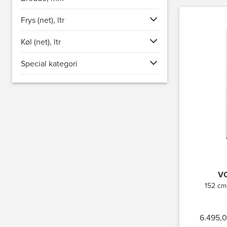
Frys (net), ltr
Køl (net), ltr
Special kategori
VC
152 cm
6.495,0