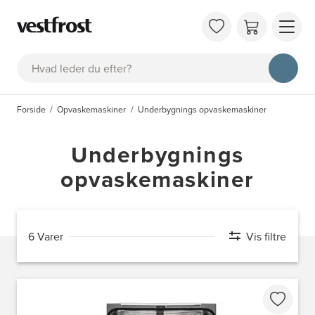
OM 
Søg
KAT
FAQ
Forside
Opvaskemaskiner
Underbygnings opvaskemaskiner
KON
BES
Underbygnings
opvaskemaskiner
6 Varer
Vis filtre