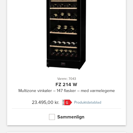
Varenr.: 7043
FZ 214 W
Multizone vinkøler – 147 flasker – med varmelegeme
23.495,00 kr.
Produktdatablad
Sammenlign