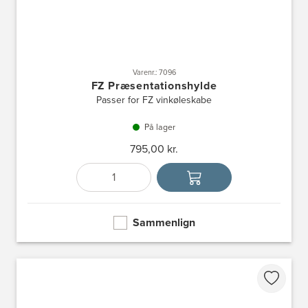
Varenr.: 7096
FZ Præsentationshylde
Passer for FZ vinkøleskabe
På lager
795,00 kr.
Antal
Vælg enhed
Sammenlign