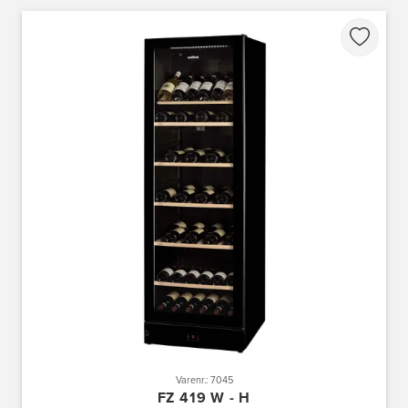
Varenr.: 7045
FZ 419 W - H