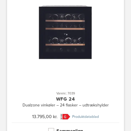
Varenr.: 7039
WFG 24
Dualzone vinkøler – 24 flasker – udtrækshylder
13.795,00 kr.
Produktdatablad
Sammenlign