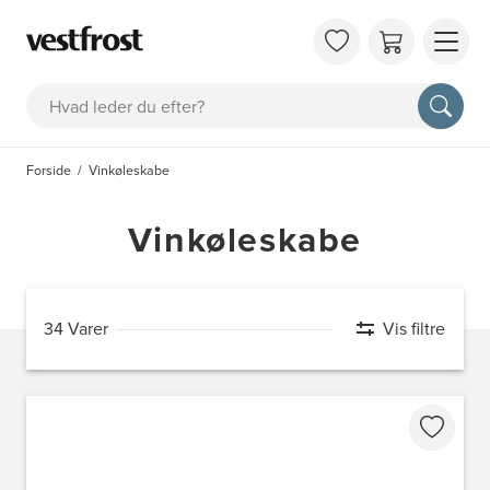
OM 
Søg
KAT
FAQ
Forside
Vinkøleskabe
KON
BES
Vinkøleskabe
34 Varer
Vis filtre