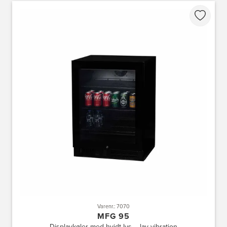
Varenr.: 7070
MFG 95
Displaykøler med hvidt lys – lav vibration