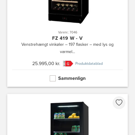
Varenr.: 7046
FZ 419 W - V
Venstrehængt vinkøler – 197 flasker – med lys og
varmel...
25.995,00 kr.
Produktdatablad
Sammenlign