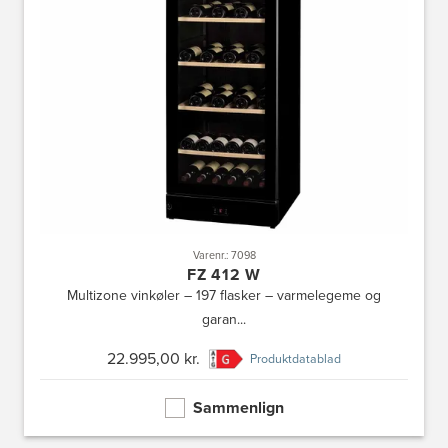
Varenr.: 7098
FZ 412 W
Multizone vinkøler – 197 flasker – varmelegeme og
garan...
22.995,00 kr.
Produktdatablad
Sammenlign