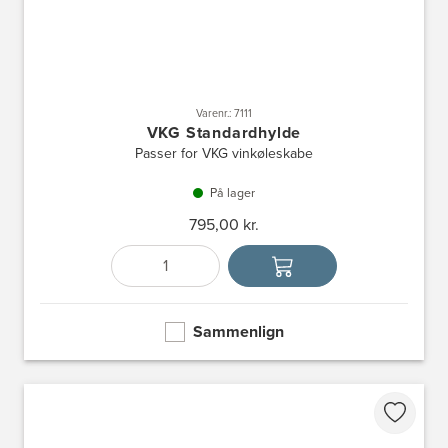
Varenr.: 7111
VKG Standardhylde
Passer for VKG vinkøleskabe
På lager
795,00 kr.
Antal
Vælg enhed
Sammenlign