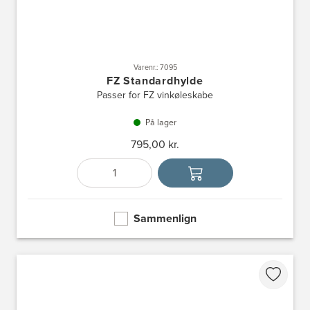
Varenr.: 7095
FZ Standardhylde
Passer for FZ vinkøleskabe
På lager
795,00 kr.
Antal
Vælg enhed
Sammenlign