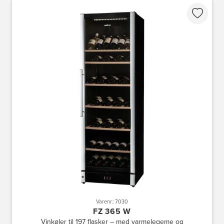
Varenr.: 7030
FZ 365 W
Vinkøler til 197 flasker – med varmelegeme og