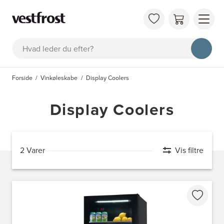
OM 
Søg
KAT
FAQ
Forside
Vinkøleskabe
Display Coolers
KON
BES
Display Coolers
2 Varer
Vis filtre