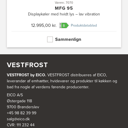
Varenr.: 7070
MFG 95
Displaykøler med hvidt lys – lav vibration
12.995,00 kr.
Produktdatablad
Sammenlign
VESTFROST
VESTFROST by EICO.
VESTFROST distribueres af EICO,
leverandør af emhætter, hvidevarer og produkter til køkken og
bad fra nogle af verdens førende producenter.
EICO A/S
Østergade 118
9700 Brønderslev
+45 98 82 39 99
salg@eico.dk
CVR: 111 232 44