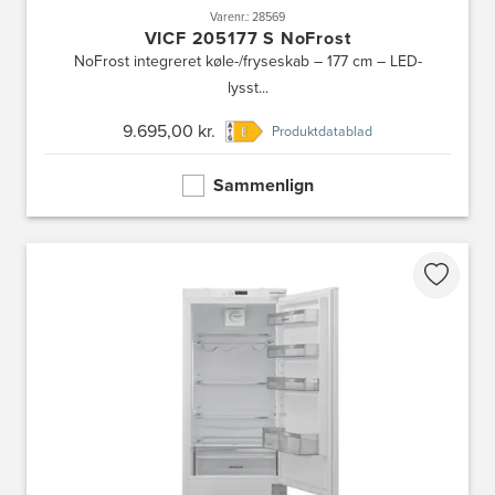
Varenr.: 28569
VICF 205177 S NoFrost
NoFrost integreret køle-/fryseskab – 177 cm – LED-
lysst...
9.695,00 kr.
Produktdatablad
Sammenlign