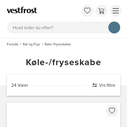
OM 
Søg
KAT
FAQ
Forside
Køl og Frys
Køle-/fryseskabe
KON
BES
Køle-/fryseskabe
24 Varer
Vis filtre