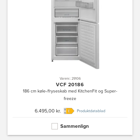
Varenr.: 29106
VCF 20186
186 cm køle-/fryseskab med KitchenFit og Super-
freeze
6.495,00 kr.
Produktdatablad
Sammenlign