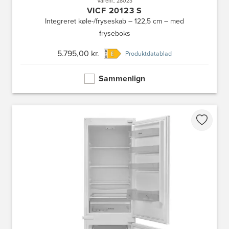
Varenr.: 28023
VICF 20123 S
Integreret køle-/fryseskab – 122,5 cm – med
fryseboks
5.795,00 kr.
Produktdatablad
Sammenlign