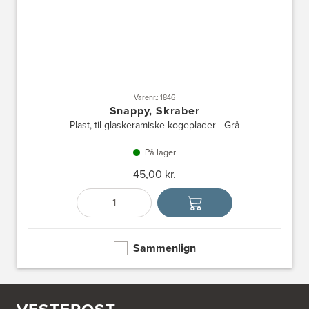
Varenr.: 1846
Snappy, Skraber
Plast, til glaskeramiske kogeplader - Grå
På lager
45,00 kr.
Antal
Vælg enhed
Sammenlign