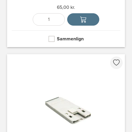
65,00 kr.
Antal
Vælg enhed
Sammenlign