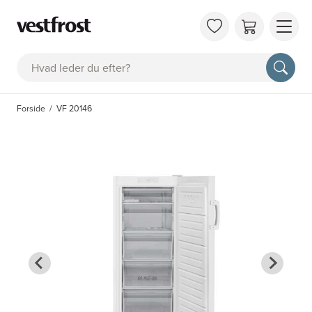
OM 
Søg
KAT
FAQ
Forside
VF 20146
KON
BES