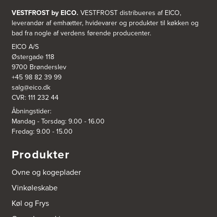
https://www.power.dk/butik/power-ishoj/s-3830/
VESTFROST by EICO.
VESTFROST distribueres af EICO,
leverandør af emhætter, hvidevarer og produkter til køkken og
3831: Power Rødovre
bad fra nogle af verdens førende producenter.
Rødovre Centrum 90
2610 Rødovre
EICO A/S
https://www.power.dk/butik/power-roedovre/s-3831/
Østergade 118
9700 Brønderslev
+45 98 82 39 99
3832: Power Slagelse
salg@eico.dk
Japanvej 8
CVR: 111 232 44
4200 Slagelse
Tel.:
70338080
Åbningstider:
https://www.power.dk/butik/power-slagelse/s-3832/
Mandag - Torsdag: 9.00 - 16.00
Fredag: 9.00 - 15.00
3836: Power Frederikshavn
Grønlandsvej 22
Produkter
9900 Frederikshavn
https://www.power.dk/butik/power-frederikshavn/s-3836/
Ovne og kogeplader
Vinkøleskabe
3841: Power Haderslev
Nordhavnsvej 2
Køl og Frys
6100 Haderslev
https://www.power.dk/butik/power-haderslev/s-3841/