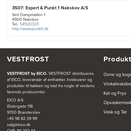
3507: Expert & Punkt 1 Nakskov A/S
Ved Dampmøllen 1
4900 Nakskov
Tel.:
54920323
http://www.punkt1.dk
3822: Power Næstved
Vestergårdsvej 2-4
4700 Næstved
VESTFROST
Produkt
https://www.power.dk/butik/power-naestved/s-3822/
VESTFROST by EICO.
VESTFROST distribueres
Ovne og kog
3830: Power Ishøj
af EICO, leverandør af emhætter, hvidevarer og
Industridalen 11
Vinkøleskab
produkter til køkken og bad fra nogle af verdens
2635 Ishøj
https://www.power.dk/butik/power-ishoj/s-3830/
førende producenter.
Køl og Frys
EICO A/S
Opvaskemask
3831: Power Rødovre
Østergade 118
Vask og Tør
9700 Brønderslev
Rødovre Centrum 90
2610 Rødovre
+45 98 82 39 99
https://www.power.dk/butik/power-roedovre/s-3831/
salg@eico.dk
CVR: 111 232 44