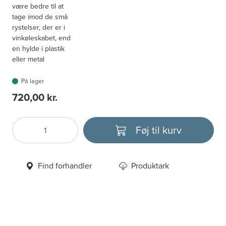
være bedre til at
tage imod de små
rystelser, der er i
vinkøleskabet, end
en hylde i plastik
eller metal
På lager
720,00 kr.
Føj til kurv
Antal
Vælg enhed
Find forhandler
Produktark