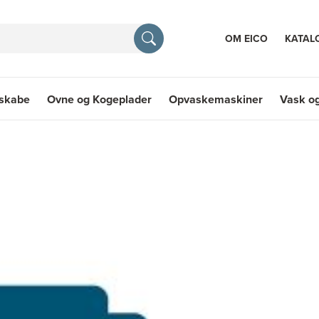
OM EICO
KATAL
eskabe
Ovne og Kogeplader
Opvaskemaskiner
Vask og
E
skabe
Ovne og Kogeplader
Opvaskemaskiner
Vask og