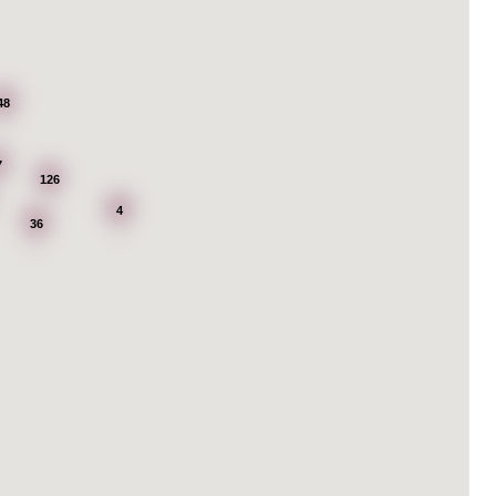
48
7
126
4
36