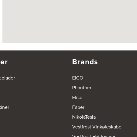
er
Brands
eplader
EICO
e
Phantom
Elica
iner
Faber
NikolaTesla
Vestfrost Vinkøleskabe
Vestfrost Hvidevarer