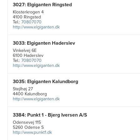
3027: Elgiganten Ringsted
Klosterkrogen 4
4100 Ringsted
Tel.:
70807070
http://www.elgiganten.dk
3033: Elgiganten Haderslev
Vinkelvej 6E
6100 Haderslev
Tel.:
70807070
http://www.elgiganten.dk
3035: Elgiganten Kalundborg
Stejlhøj 27
4400 Kalundborg
http://www.elgiganten.dk
3384: Punkt 1 - Bjerg Iversen A/S
Odensevej 115
5260 Odense S
http://www.punkt1.dk