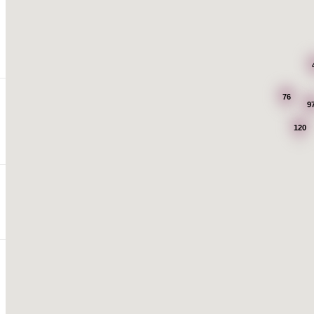
76
9
120