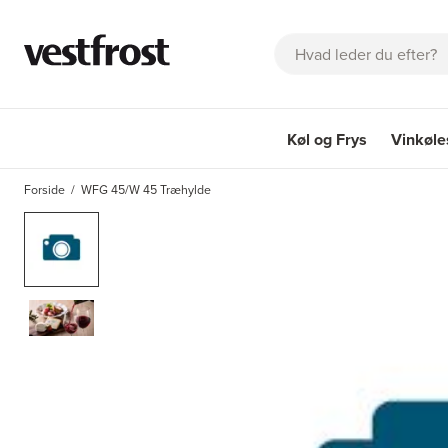
Søg
Køl og Frys
Vinkøl
OM EICO
KATALOGER
FAQ
KONTAKT
BESTIL SERVIC
Forside
WFG 45/W 45 Træhylde
Køl og Frys
Vinkøle